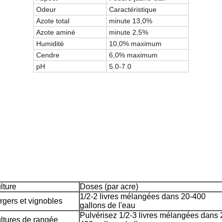
Odeur
Caractéristique
Azote total
minute 13,0%
Azote aminé
minute 2,5%
Humidité
10,0% maximum
Cendre
6,0% maximum
pH
5.0-7.0
lture
Doses (par acre)
1/2-2 livres mélangées dans 20-400
rgers et vignobles
gallons de l'eau
Pulvérisez 1/2-3 livres mélangées dans 
ltures de rangée