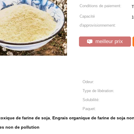
Conditions de paiement:
T
Capacité
1
d'approvisionnement:
meilleur prix
Odeur:
Type de libération:
Solubilité:
Paquet:
oxique de farine de soja
Engrais organique de farine de soja non
,
es non de pollution