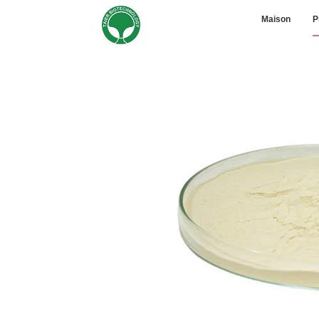
Maison
P