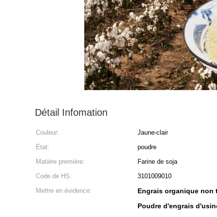
Détail Infomation
Couleur:
Jaune-clair
État:
poudre
Matière première:
Farine de soja
Code de HS:
3101009010
Mettre en évidence:
Engrais organique non t
Poudre d'engrais d'usin