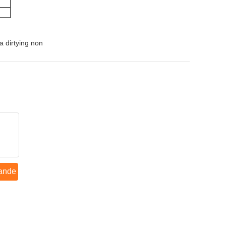
a dirtying non
ande