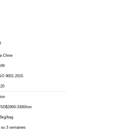
e
a Chine
/M
SO 9001:2015
20
ton
SD$2800-3300/ton
5kg/bag
 ou 3 semaines