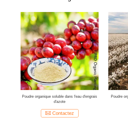
 de poudre
Les poissons hydrolysés pâté la poudre
Poudre d
e soja libre
d'engrais organique de farine de poisson pour
poisson d'
des légumes
Contactez