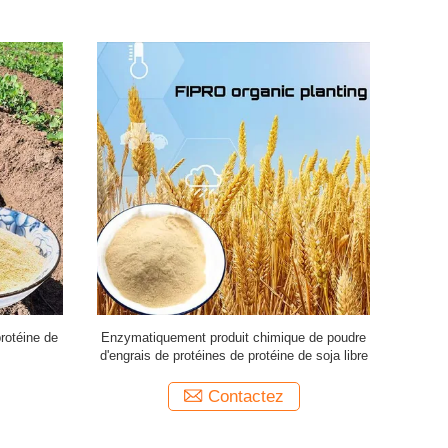
ine de soja
99,8% l'engrais soluble dans l'eau d'usines de
Poudre orga
 GMO
farine de soja saupoudrent ISO9001
Contactez