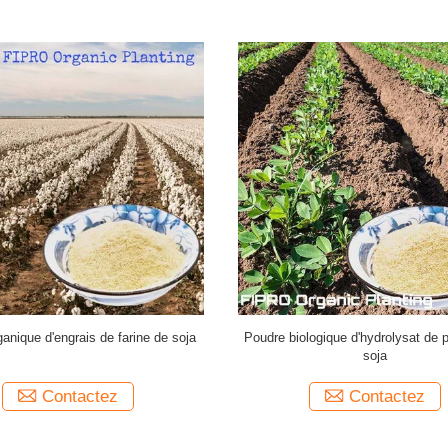
'engrais d'usines de protéine de
L'usine a basé l'hydrolysat de proté
hydrolysat de microbes jaune-clair
d'engrais saupoudrent non
Contactez
Contactez