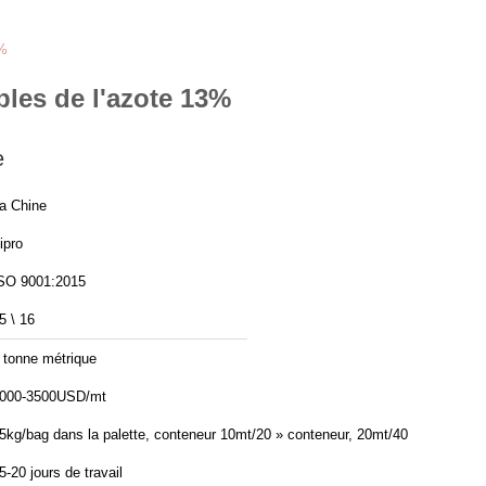
3%
les de l'azote 13%
e
a Chine
ipro
SO 9001:2015
5 \ 16
 tonne métrique
000-3500USD/mt
5kg/bag dans la palette, conteneur 10mt/20 » conteneur, 20mt/40 »
5-20 jours de travail