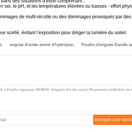
 dans des situations d'effort comprenant :
r en sel, le pH, et les températures élevées ou basses - effort ph
 dommages de multi-récolte ou des dommages provoqués par des 
 scellé, évitant l'exposition pour diriger la lumière du soleil.
t
,
engrais d'acide aminé d'hydrolyse
,
Poudre d'engrais d'acide a
envoyer une dem