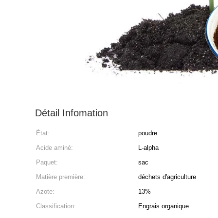
Détail Infomation
État:
poudre
Acide aminé:
L-alpha
Paquet:
sac
Matière première:
déchets d'agriculture
Azote:
13%
Classification:
Engrais organique