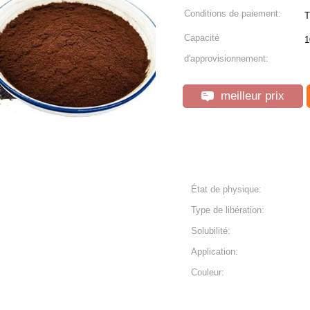
Conditions de paiement:
T
Capacité
1
d'approvisionnement:
meilleur prix
État de physique:
Type de libération:
Solubilité:
Application:
Couleur: