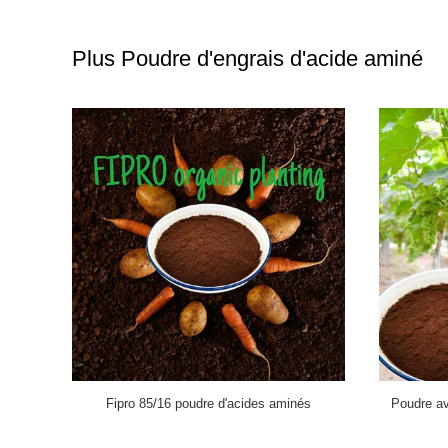
Plus Poudre d'engrais d'acide aminé
ièrement
Les acides aminés de 84% saupoudrent
Les a
 d'engrais
l'engrais 85 \ 16 soluble dans l'eau organique
organique 
re