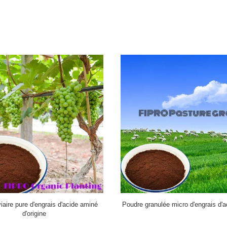
cides aminés naturels d'engrais
L-alpha animal comestible de poud
de régulateur saupoudrent la vapeur
d'acide aminé de fer d'azote de
foliaire